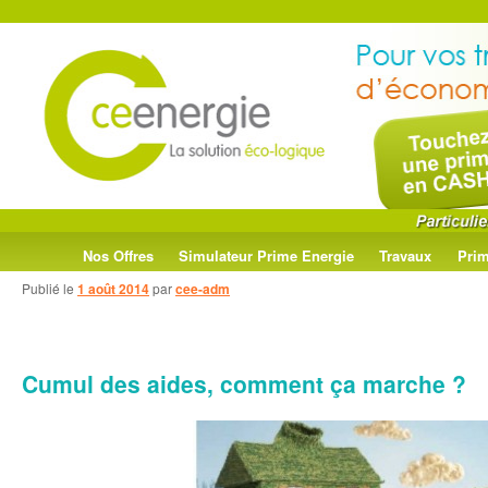
Menu
Aller
Aller
Nos Offres
Simulateur Prime Energie
Travaux
Prim
principal
Publié le
1 août 2014
par
cee-adm
au
au
contenu
contenu
Cumul des aides, comment ça marche ?
principal
secondaire