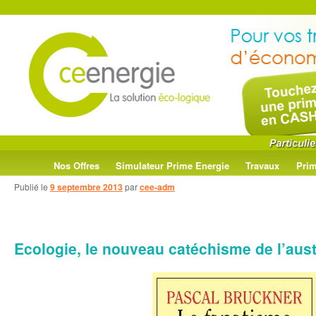
Menu
Aller
Aller
Nos Offres
Simulateur Prime Energie
Travaux
Prim
principal
Publié le
9 septembre 2013
par
cee-adm
au
au
contenu
contenu
Ecologie, le nouveau catéchisme de l’aust
principal
secondaire