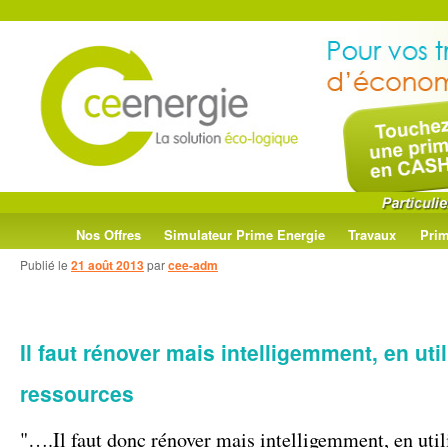
Menu
Aller
Aller
Nos Offres
Simulateur Prime Energie
Travaux
Prim
principal
Publié le
21 août 2013
par
cee-adm
au
au
contenu
contenu
Il faut rénover mais intelligemment, en uti
principal
secondaire
ressources
"….Il faut donc rénover mais intelligemment, en util