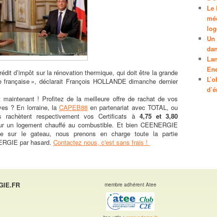
c
Le 
h
méc
e
lo
Un 
dan
Lan
Ene
dit d’impôt sur la rénovation thermique, qui doit être la grande
L’o
trie française », déclarait François HOLLANDE dimanche dernier
d’é
aintenant ! Profitez de la meilleure offre de rachat de vos
ves ? En lorraine, la
CAPEB88
en partenariat avec TOTAL, ou
s rachètent respectivement vos Certificats à
4,75 et 3,80
our un logement chauffé au combustible. Et bien CEENERGIE
e sur le gateau, nous prenons en charge toute la partie
NERGIE par hasard.
Contactez nous, c'est sans frais !
GIE.FR
membre adhérent Atee