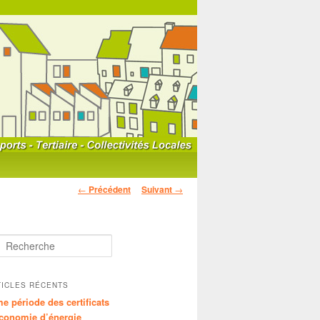
Navigation
←
Précédent
Suivant
→
des
articles
TICLES RÉCENTS
e période des certificats
conomie d’énergie