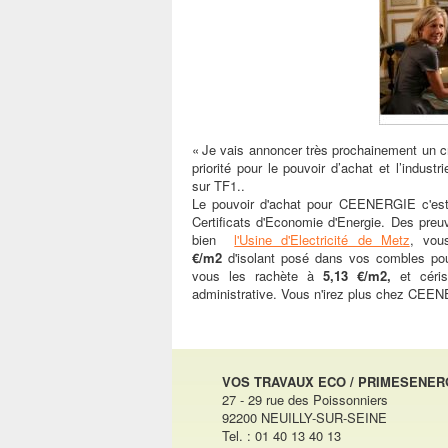
« Je vais annoncer très prochainement un cré
priorité pour le pouvoir d’achat et l’indus
sur TF1..
Le pouvoir d'achat pour CEENERGIE c'est m
Certificats d'Economie d'Energie. Des preu
bien
l'Usine d'Electricité de Metz
, vou
€/m2
d'isolant posé dans vos combles p
vous les rachète à
5,13 €/m2,
et céris
administrative. Vous n'irez plus chez CEE
VOS TRAVAUX ECO / PRIMESENER
27 - 29 rue des Poissonniers
92200 NEUILLY-SUR-SEINE
Tel. : 01 40 13 40 13