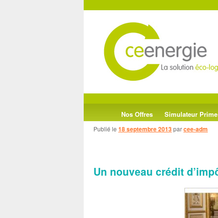
Menu
Aller
Aller
Nos Offres
Simulateur Prime
principal
Publié le
18 septembre 2013
par
cee-adm
au
au
contenu
contenu
Un nouveau crédit d’impô
principal
secondaire