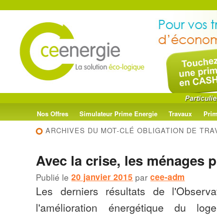
Menu
Aller
Aller
Nos Offres
Simulateur Prime Energie
Travaux
Prim
principal
ARCHIVES DU MOT-CLÉ
OBLIGATION DE TRA
au
au
Avec la crise, les ménages pl
contenu
contenu
Publié le
20 janvier 2015
par
cee-adm
principal
secondaire
Les derniers résultats de l'Observ
l'amélioration énergétique du lo