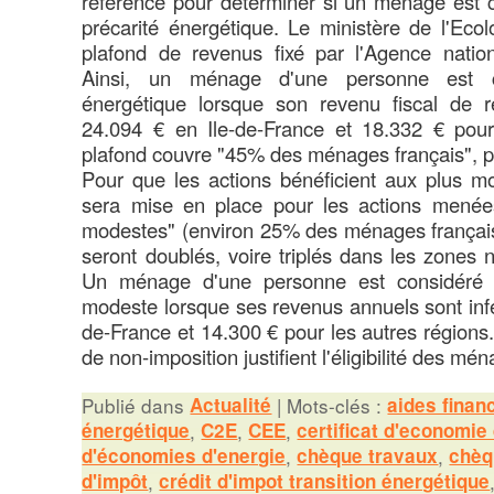
référence pour déterminer si un ménage est c
précarité énergétique. Le ministère de l'Ecolo
plafond de revenus fixé par l'Agence nation
Ainsi, un ménage d'une personne est c
énergétique lorsque son revenu fiscal de ré
24.094 € en Ile-de-France et 18.332 € pour
plafond couvre "45% des ménages français", pr
Pour que les actions bénéficient aux plus mo
sera mise en place pour les actions menée
modestes" (environ 25% des ménages français
seront doublés, voire triplés dans les zones 
Un ménage d'une personne est considéré 
modeste lorsque ses revenus annuels sont infé
de-France et 14.300 € pour les autres régions.
de non-imposition justifient l'éligibilité des mé
Publié dans
Actualité
|
Mots-clés :
aides finan
énergétique
,
C2E
,
CEE
,
certificat d'economie
d'économies d'energie
,
chèque travaux
,
chèq
d'impôt
,
crédit d'impot transition énergétique