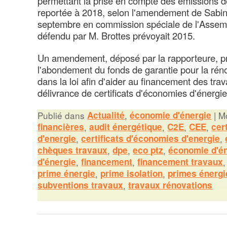
permettant la prise en compte des émissions de
reportée à 2018, selon l'amendement de Sabine
septembre en commission spéciale de l'Asse
défendu par M. Brottes prévoyait 2015.
Un amendement, déposé par la rapporteure, p
l'abondement du fonds de garantie pour la rén
dans la loi afin d'aider au financement des trav
délivrance de certificats d'économies d'énergie
Publié dans
Actualité
,
économie d'énergie
|
Mo
financières
,
audit énergétique
,
C2E
,
CEE
,
cer
d'energie
,
certificats d'économies d'energie
,
chèques travaux
,
dpe
,
eco ptz
,
économie d'é
d'énergie
,
financement
,
financement travaux
prime énergie
,
prime isolation
,
primes énergi
subventions travaux
,
travaux rénovations