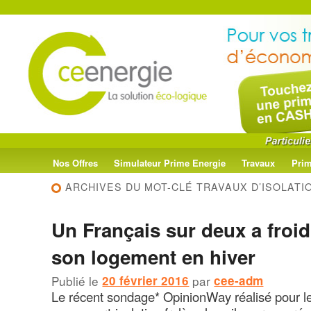
Menu
Aller
Aller
Nos Offres
Simulateur Prime Energie
Travaux
Prim
principal
ARCHIVES DU MOT-CLÉ
TRAVAUX D’ISOLATI
au
au
Un Français sur deux a froi
contenu
contenu
son logement en hiver
principal
secondaire
Publié le
20 février 2016
par
cee-adm
Le récent sondage* OpinionWay réalisé pour le 