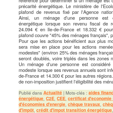
référence pour déterminer si un ménage est c
précarité énergétique. Le ministère de l'Ecolo
plafond de revenus fixé par l'Agence nation
Ainsi, un ménage d'une personne est c
énergétique lorsque son revenu fiscal de ré
24.094 € en Ile-de-France et 18.332 € pour
plafond couvre "45% des ménages français", pr
Pour que les actions bénéficient aux plus mo
sera mise en place pour les actions menée
modestes" (environ 25% des ménages français
seront doublés, voire triplés dans les zones 
Un ménage d'une personne est considéré 
modeste lorsque ses revenus annuels sont infé
de-France et 14.300 € pour les autres régions.
de non-imposition justifient l'éligibilité des mé
Publié dans
Actualité
|
Mots-clés :
aides finan
énergétique
,
C2E
,
CEE
,
certificat d'economie
d'économies d'energie
,
chèque travaux
,
chèq
d'impôt
,
crédit d'impot transition énergétique