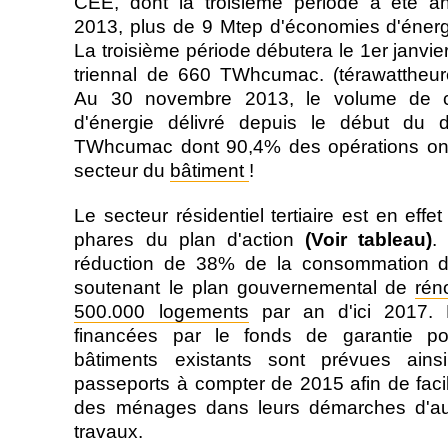
CEE, dont la troisième période a été 
2013, plus de 9 Mtep d'économies d'éner
La troisième période débutera le 1er janvie
triennal de 660 TWhcumac. (térawattheur
Au 30 novembre 2013, le volume de cer
d'énergie délivré depuis le début du di
TWhcumac dont 90,4% des opérations ont 
secteur du
bâtiment
!
Le secteur résidentiel tertiaire est en ef
phares du plan d'action
(Voir tableau)
.
réduction de 38% de la consommation d'
soutenant le plan gouvernemental de
rén
500.000 logements
par an d'ici 2017. 
financées par le fonds de garantie po
bâtiments existants sont prévues ai
passeports à compter de 2015 afin de faci
des ménages dans leurs démarches d'audi
travaux.