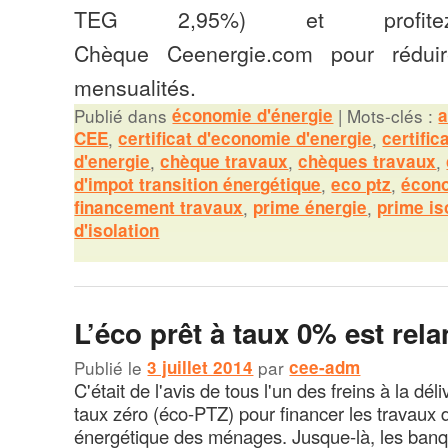
TEG 2,95%) et profit
Chèque Ceenergie.com pour rédui
mensualités.
Publié dans
économie d'énergie
|
Mots-clés :
a
CEE
,
certificat d'economie d'energie
,
certifi
d'energie
,
chèque travaux
,
chèques travaux
,
d'impot transition énergétique
,
eco ptz
,
écono
financement travaux
,
prime énergie
,
prime is
d'isolation
L’éco prêt à taux 0% est rela
Publié le
3 juillet 2014
par
cee-adm
C'était de l'avis de tous l'un des freins à la dé
taux zéro (éco-PTZ) pour financer les travaux 
énergétique des ménages. Jusque-là, les ban