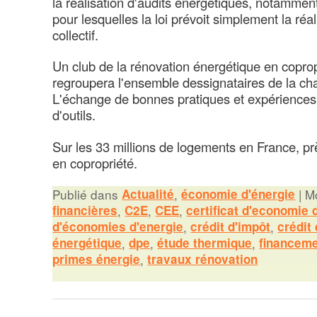
la réalisation d'audits énergétiques, notammen
pour lesquelles la loi prévoit simplement la ré
collectif.
Un club de la rénovation énergétique en coprop
regroupera l'ensemble dessignataires de la char
L'échange de bonnes pratiques et expériences a
d'outils.
Sur les 33 millions de logements en France, prè
en copropriété.
Publié dans
Actualité
,
économie d'énergie
|
Mo
financières
,
C2E
,
CEE
,
certificat d'economie 
d'économies d'energie
,
crédit d'impôt
,
crédit 
énergétique
,
dpe
,
étude thermique
,
financem
primes énergie
,
travaux rénovation