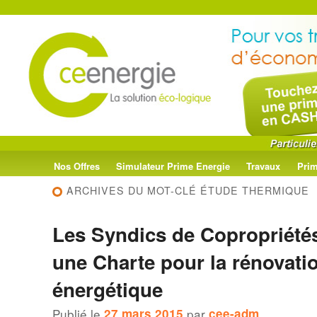
Menu
Aller
Aller
Nos Offres
Simulateur Prime Energie
Travaux
Prim
principal
ARCHIVES DU MOT-CLÉ
ÉTUDE THERMIQUE
au
au
Les Syndics de Copropriété
contenu
contenu
une Charte pour la rénovati
principal
secondaire
énergétique
Publié le
27 mars 2015
par
cee-adm