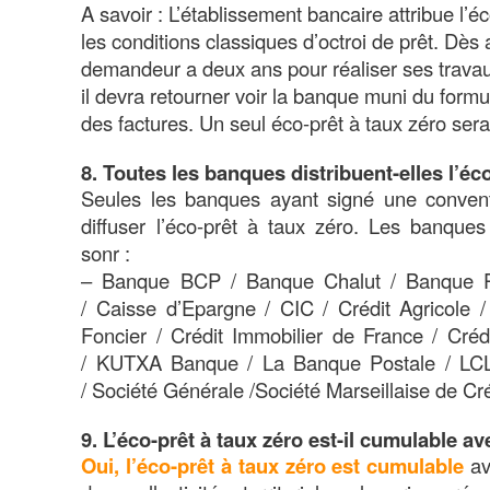
A savoir : L’établissement bancaire attribue l’é
les conditions classiques d’octroi de prêt. Dès a
demandeur a deux ans pour réaliser ses travau
il devra retourner voir la banque muni du formul
des factures. Un seul éco-prêt à taux zéro se
8. Toutes les banques distribuent-elles l’éc
Seules les banques ayant signé une conventi
diffuser l’éco-prêt à taux zéro. Les banques
sonr :
–
Banque BCP /
Banque Chalut /
Banque P
/
Caisse d’Epargne /
CIC /
Crédit Agricole 
Foncier /
Crédit Immobilier de France /
Crédi
/
KUTXA Banque /
La Banque Postale /
LCL
/
Société Générale /
Société Marseillaise de Cré
9. L’éco-prêt à taux zéro est-il cumulable av
Oui, l’éco-prêt à taux zéro est cumulable
av